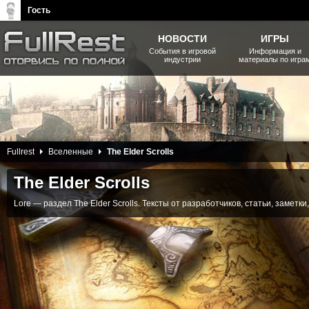
Гость
НОВОСТИ
ИГРЫ
События в игровой
Информация и
индустрии
материалы по игра
The Elder Scrolls, Fallout,
Bethesda Softworks - статьи,
новости, дополнения
22 Февраля 2013
Fullrest
Вселенные
The Elder Scrolls
The Elder Scrolls
Lore — раздел The Elder Scrolls. Тексты от разработчиков, статьи, заметк