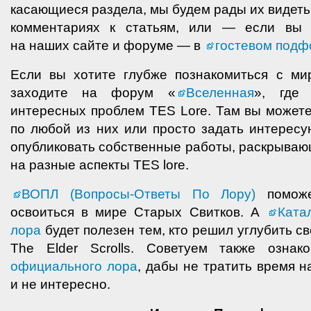
касающиеся раздела, мы будем рады их видеть
комментариях к статьям, или — если вы 
на наших сайте и форуме — в
гостевом подф
Если вы хотите глубже познакомиться с ми
заходите на форум «
Вселенная
», где 
интересных проблем TES Lore. Там вы можете
по любой из них или просто задать интерес
опубликовать собственные работы, раскрываю
на разные аспекты TES lore.
ВОПЛ (Вопросы-Ответы По Лору)
поможе
освоиться в мире Старых Свитков. А
Ката
лора
будет полезен тем, кто решил углубить с
The Elder Scrolls. Советуем также озна
официального лора
, дабы не тратить время н
и не интересно.