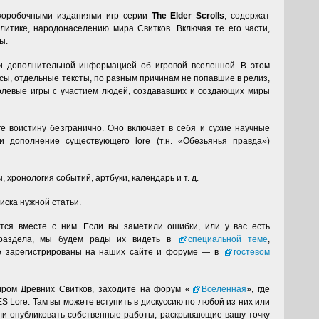
 коробочными изданиями игр серии
The Elder Scrolls
, содержат
литике, народонаселению мира Свитков. Включая те его части,
ы.
 дополнительной информацией об игровой вселенной. В этом
сы, отдельные тексты, по разным причинам не попавшие в релиз,
левые игры с участием людей, создававших и создающих миры
ore воистину безгранично. Оно включает в себя и сухие научные
и дополнение существующего lore (т.н. «Обезьянья правда»)
, хронология событий, артбуки, календарь
и т. д.
иска нужной статьи.
тся вместе с ним. Если вы заметили ошибки, или у вас есть
 раздела, мы будем рады их видеть в
специальной теме
,
не зарегистрированы на наших сайте и форуме — в
гостевом
иром Древних Свитков, заходите на форум «
Вселенная
», где
 Lore. Там вы можете вступить в дискуссию по любой из них или
ли опубликовать собственные работы, раскрывающие вашу точку