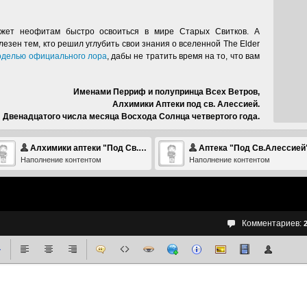
ет неофитам быстро освоиться в мире Старых Свитков. А
езен тем, кто решил углубить свои знания о вселенной The Elder
делью официального лора
, дабы не тратить время на то, что вам
Именами Перриф и полупринца Всех Ветров,
Алхимики Аптеки под св. Алессией.
Двенадцатого числа месяца Восхода Солнца четвертого года.
Алхимики аптеки "Под Св.Алессией&qu
Аптека "Под Св.Алессией
Наполнение контентом
Наполнение контентом
Комментариев: