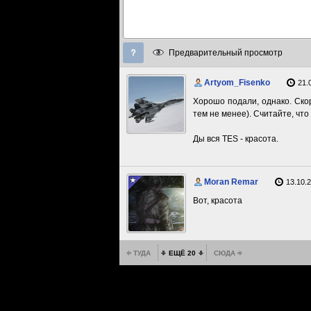
Предварительный просмотр
Artyom_Fisenko
21.
Хорошо подали, однако. Скор
тем не менее). Считайте, чт
Ды вся TES - красота.
Moran Remar
13.10.2
Вот, красота
ТУДА
ЕЩЁ 20
СЮДА