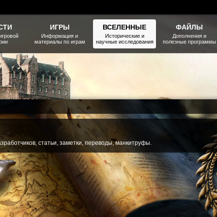
СТИ
ИГРЫ
ВСЕЛЕННЫЕ
ФАЙЛЫ
игровой
Информация и
Исторические и
Дополнения и
рии
материалы по играм
научные исследования
полезные программы
разработчиков, статьи, заметки, переводы, манкитруфы.