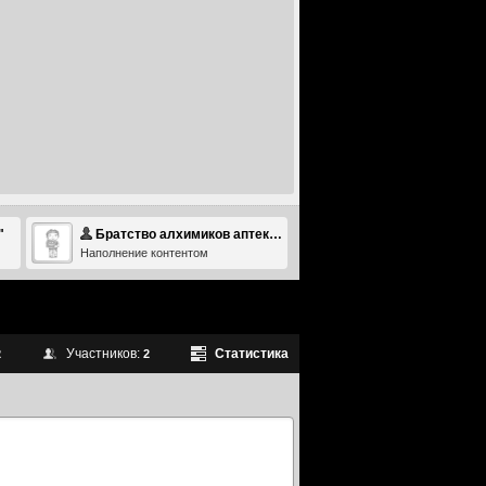
"
Братство алхимиков аптеки "Под Св.А
Наполнение контентом
Участников:
Статистика
2
2