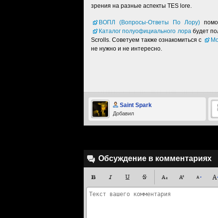
зрения на разные аспекты TES lore.
ВОПЛ (Вопросы-Ответы По Лору)
помож
Каталог полуофициального лора
будет пол
Scrolls. Советуем также ознакомиться с
Мо
не нужно и не интересно.
Saint Spark
Добавил
Обсуждение в комментариях