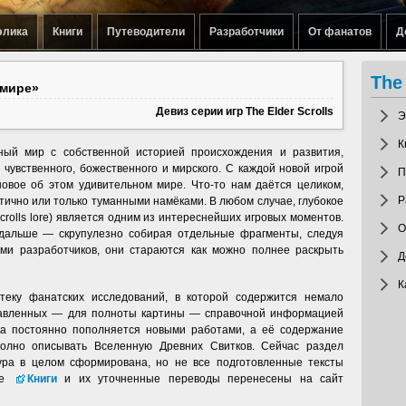
элика
Книги
Путеводители
Разработчики
От фанатов
Д
The 
 мире»
Девиз серии игр The Elder Scrolls
Э
К
ный мир с собственной историей происхождения и развития,
 чувственного, божественного и мирского. С каждой новой игрой
П
овое об этом удивительном мире. Что-то нам даётся целиком,
Р
тично или только туманными намёками. В любом случае, глубокое
crolls lore) является одним из интереснейших игровых моментов.
О
дальше — скрупулезно собирая отдельные фрагменты, следуя
ами разработчиков, они стараются как можно полнее раскрыть
Д
К
еку фанатских исследований, в которой содержится немало
правленных — для полноты картины — справочной информацией
ка постоянно пополняется новыми работами, а её содержание
полно описывать Вселенную Древних Свитков. Сейчас раздел
ура в целом сформирована, но не все подготовленные тексты
ые
Книги
и их уточненные переводы перенесены на сайт