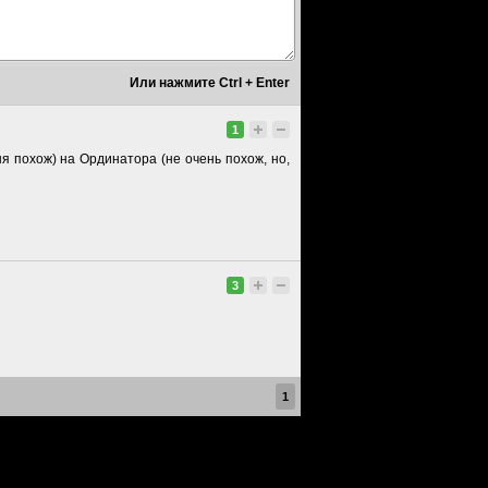
1
я похож) на Ординатора (не очень похож, но,
3
1