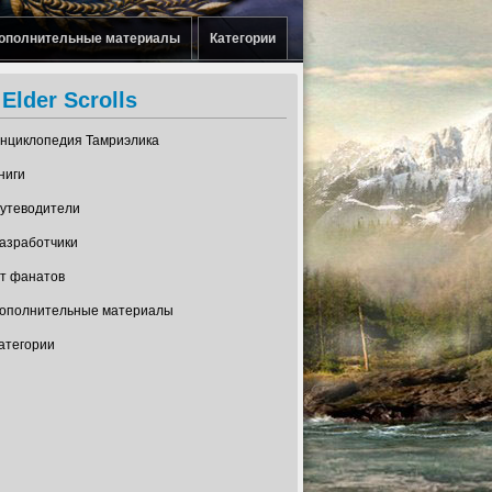
ополнительные материалы
Категории
Elder Scrolls
нциклопедия Тамриэлика
ниги
утеводители
азработчики
т фанатов
ополнительные материалы
атегории