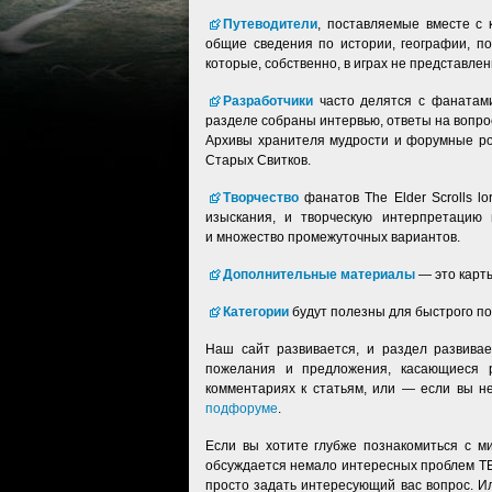
Путеводители
, поставляемые вместе с
общие сведения по истории, географии, по
которые, собственно, в играх не представлен
Разработчики
часто делятся с фанатами
разделе собраны интервью, ответы на вопро
Архивы хранителя мудрости и форумные ро
Старых Свитков.
Творчество
фанатов The Elder Scrolls l
изыскания, и творческую интерпретацию 
и множество промежуточных вариантов.
Дополнительные материалы
— это карты
Категории
будут полезны для быстрого по
Наш сайт развивается, и раздел развивае
пожелания и предложения, касающиеся
комментариях к статьям, или — если вы 
подфоруме
.
Если вы хотите глубже познакомиться с м
обсуждается немало интересных проблем TES
просто задать интересующий вас вопрос. И