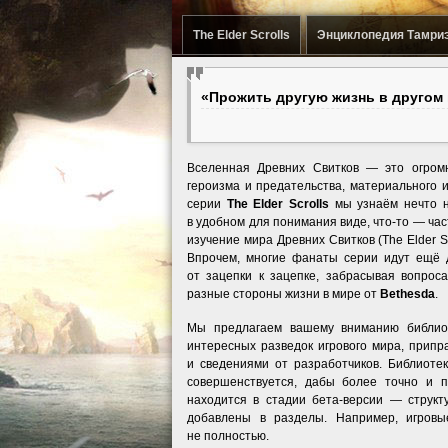
The Elder Scrolls
Энциклопедия Тамри
«Прожить другую жизнь в другом
Вселенная Древних Свитков — это огром
героизма и предательства, материального и
серии
The Elder Scrolls
мы узнаём нечто н
в удобном для понимания виде, что-то — час
изучение мира Древних Свитков (The Elder S
Впрочем, многие фанаты серии идут ещё 
от зацепки к зацепке, забрасывая вопрос
разные стороны жизни в мире от
Bethesda
.
Мы предлагаем вашему вниманию библиот
интересных разведок игрового мира, при
и сведениями от разработчиков. Библиоте
совершенствуется, дабы более точно и 
находится в стадии бета-версии — структ
добавлены в разделы. Например, игров
не полностью.