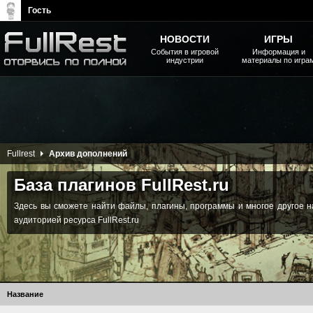
Гость
НОВОСТИ
ИГРЫ
События в игровой
Информация и
индустрии
материалы по игра
The Elder Scrolls, Fallout,
Bethesda Softworks - статьи,
новости, дополнения
Fullrest
Архив дополнений
База плагинов FullRest.ru
Здесь вы сможете найти файлы, плагины, программы и многое другое н
аудиторией ресурса FullRest.ru
Название