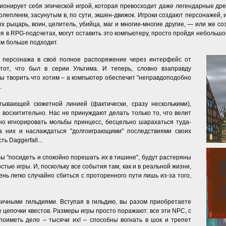
иционирует себя эпической игрой, которая превосходит даже легендарные дре
еплеем, засунутым в, по сути, экшен-движок. Игроки создают персонажей,
ых рыцарь, воин, целитель, убийца, маг и многие-многие другие, — или же с
тся в RPG-подсчетах, могут оставить это компьютеру, просто пройдя небольш
вам больше подходит.
т персонажа в своё полное распоряжение через интерфейс от
тот, что был в серии Ультима. И теперь, словно взаправду
ы творить что хотим – а компьютер обеспечит "неправдоподобно
.
атывающей сюжетной линией (фактически, сразу несколькими),
восхитительно. Нас не принуждают делать только то, что велит
но игнорировать мольбы принцесс, бесцельно шарахаться туда-
а них и наслаждаться "долгоиграющими" последствиями своих
ь Daggerfall...
бы "посидеть и спокойно порешать их в тишине", будут растеряны
ью игры. И, поскольку все события там, как и в реальной жизни,
ень легко случайно сбиться с проторенного пути лишь из-за того,
личными гильдиями. Вступая в гильдию, вы разом приобретаете
е цепочки квестов. Размеры игры просто поражают: все эти NPC, с
поиметь дело – тысячи их! – способны вогнать в шок и трепет