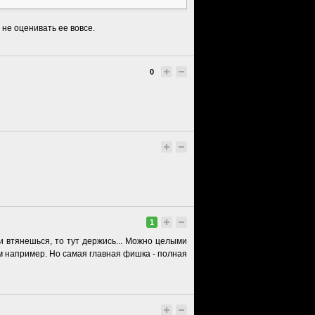
 не оценивать ее вовсе.
0
1
и втянешься, то тут держись... Можно целыми
м например. Но самая главная фишка - полная