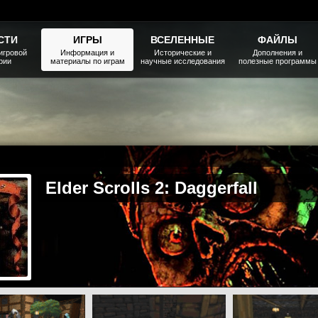
СТИ
ИГРЫ
ВСЕЛЕННЫЕ
ФАЙЛЫ
игровой
Информация и
Исторические и
Дополнения и
рии
материалы по играм
научные исследования
полезные программы
Elder Scrolls 2: Daggerfall