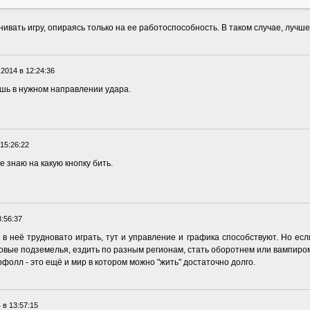
ивать игру, опираясь только на ее работоспособность. В таком случае, лучше
.2014 в 12:24:36
ь в нужном направлении удара.
 15:26:22
е знаю на какую кнопку бить.
8:56:37
в неё трудновато играть, тут и управление и графика способствуют. Но есл
овые подземелья, ездить по разным регионам, стать оборотнем или вампиро
фолл - это ещё и мир в котором можно "жить" достаточно долго.
 в 13:57:15