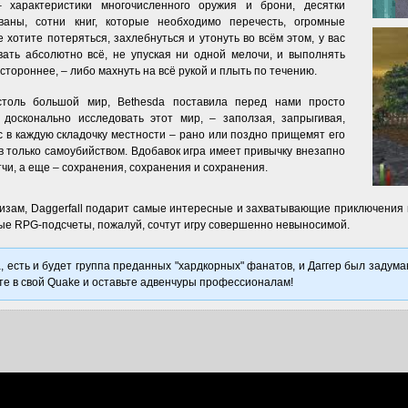
– характеристики многочисленного оружия и брони, десятки
ваны, сотни книг, которые необходимо перечесть, огромные
 хотите потеряться, захлебнуться и утонуть во всём этом, у вас
вать абсолютно всё, не упуская ни одной мелочи, и выполнять
остороннее, – либо махнуть на всё рукой и плыть по течению.
 столь большой мир, Bethesda поставила перед нами просто
досконально исследовать этот мир, – заползая, запрыгивая,
 в каждую складочку местности – рано или поздно прищемят его
ов только самоубийством. Вдобавок игра имеет привычку внезапно
тчи, а еще – сохранения, сохранения и сохранения.
призам, Daggerfall подарит самые интересные и захватывающие приключения и
е RPG-подсчеты, пожалуй, сочтут игру совершенно невыносимой.
, есть и будет группа преданных "хардкорных" фанатов, и Даггер был задума
йте в свой Quake и оставьте адвенчуры профессионалам!