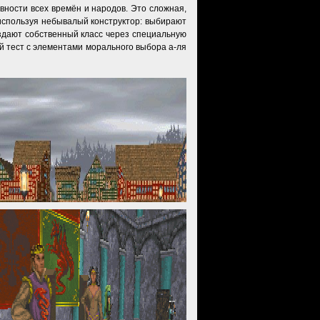
вности всех времён и народов. Это сложная,
 используя небывалый конструктор: выбирают
оздают собственный класс через специальную
ой тест с элементами морального выбора а-ля