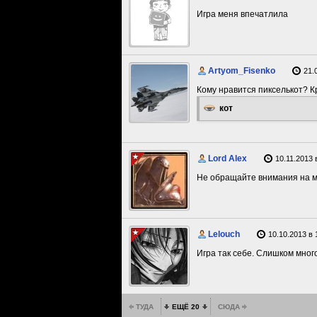
Игра меня впечатлила
Artyom_Fisenko
21.
Кому нравится пикселькот? 
кот
Lord Alex
10.11.2013 
Не обращайте внимания на м
Lelouch
10.10.2013 в 
Игра так себе. Слишком много
ТУДА
ЕЩЁ 20
СЮДА