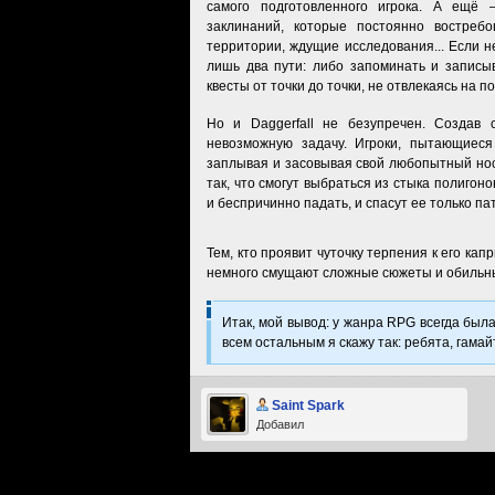
самого подготовленного игрока. А ещё 
заклинаний, которые постоянно востребо
территории, ждущие исследования... Если не
лишь два пути: либо запоминать и записы
квесты от точки до точки, не отвлекаясь на п
Но и Daggerfall не безупречен. Создав
невозможную задачу. Игроки, пытающиеся 
заплывая и засовывая свой любопытный нос
так, что смогут выбраться из стыка полигон
и беспричинно падать, и спасут ее только па
Тем, кто проявит чуточку терпения к его ка
немного смущают сложные сюжеты и обильны
Итак, мой вывод: у жанра RPG всегда была
всем остальным я скажу так: ребята, гама
Saint Spark
Добавил