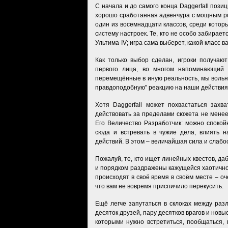
С начала и до самого конца Daggerfall поз
хорошо сработанная адвенчура с мощным рол
один из восемнадцати классов, среди котор
систему настроек. Те, кто не особо забирае
Ультима-IV; игра сама выберет, какой класс 
Как только выбор сделан, игроки получаю
первого лица, во многом напоминающий 
перемещённые в иную реальность, мы вольн
правдоподобную" реакцию на наши действия
Хотя Daggerfall может похвастаться захв
действовать за пределами сюжета не менее 
Его Величество Разработчик: можно спокой
сюда и встревать в чужие дела, влиять н
действий. В этом – величайшая сила и слабост
Пожалуй, те, кто ищет линейных квестов, да
и порядком раздражены кажущейся хаотичност
происходят в своё время в своём месте – оч
что вам не вовремя приспичило перекусить.
Ещё легче запутаться в склоках между раз
десяток друзей, пару десятков врагов и новы
которыми нужно встретиться, пообщаться, 