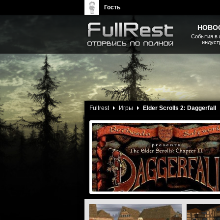
Гость
НОВО
События в 
индуст
The Elder Scrolls, Fallout,
Bethesda Softworks - статьи,
новости, дополнения
Fullrest
Игры
Elder Scrolls 2: Daggerfall