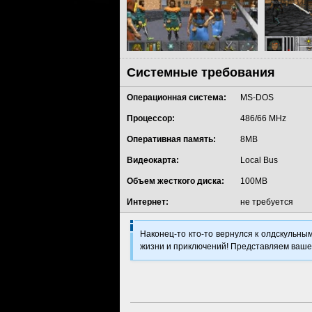
Системные требования
Разработчик:
Операционная система:
Bethesda Softworks
MS-DOS
Издатель:
Процессор:
ZeniMax Media Inc.
486/66 MHz
Дата выхода:
Оперативная память:
31 Августа 1996
8MB
Видеокарта:
Local Bus
Платформы:
Объем жесткого диска:
100MB
Жанр:
1st Person, 3D, RPG
Интернет:
не требуется
Наконец-то кто-то вернулся к олдскульны
жизни и приключений! Представляем вашему 