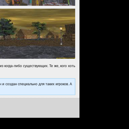
з когда-либо существующих. Те же, кого хоть
н и создан специально для таких игроков. А