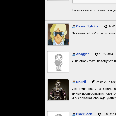
Не вижу никакого смысла оцен
Casval Sylvius
14.05
Зажимаете ПКМ и тащите мыш
Ahaggar
11.05.2014 в
Я не смог играть потому что н
Цидий
24.04.2014 в 0
Своеобразная игра. Сначала 
днями исследовать километр
и абсолютная свобода. Даггер
BlackJack
19.03.2014