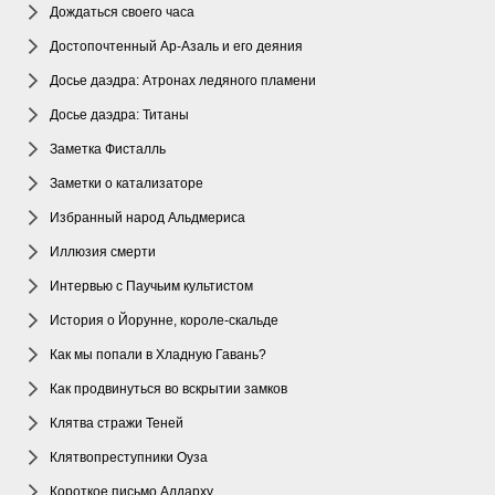
Дождаться своего часа
Достопочтенный Ар-Азаль и его деяния
Досье даэдра: Атронах ледяного пламени
Досье даэдра: Титаны
Заметка Фисталль
Заметки о катализаторе
Избранный народ Альдмериса
Иллюзия смерти
Интервью с Паучьим культистом
История о Йорунне, короле-скальде
Как мы попали в Хладную Гавань?
Как продвинуться во вскрытии замков
Клятва стражи Теней
Клятвопреступники Оуза
Короткое письмо Алдарху