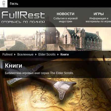
Гость
НОВОСТИ
ИГРЫ
События в игровой
Информация и
индустрии
материалы по игра
The Elder Scrolls, Fallout,
Bethesda Softworks - статьи,
новости, дополнения
18 Декабря 2014
Fullrest
Вселенные
Elder Scrolls
Книги
Книги
Библиотека игровых книг серии The Elder Scrolls.