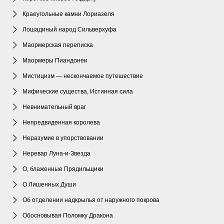
Краеугольные камни Лориазеля
Лошадиный народ Сильверхуфа
Маормерская переписка
Маормеры Пиандонеи
Мистицизм — нескончаемое путешествие
Мифические существа, Истинная сила
Невнимательный враг
Непредвиденная королева
Неразумие в упорствовании
Неревар Луна-и-Звезда
О, блаженные Прядильщики
О Лишенных Души
Об отделении надкрылья от наружного покрова
Обосновывая Поломку Дракона