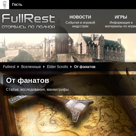
Гость
НОВОСТИ
ИГРЫ
События в игровой
Информация и
индустрии
материалы по игра
The Elder Scrolls, Fallout,
Bethesda Softworks - статьи,
новости, дополнения
18 Декабря 2014
Fullrest
Вселенные
Elder Scrolls
От фанатов
От фанатов
Статьи, исследования, манкитруфы.