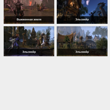
Выжженная земля
Эльсвейр
Эльсвейр
Эльсвейр