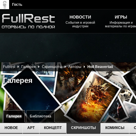
Гость
НОВОСТИ
ИГРЫ
События в игровой
Информация и
индустрии
материалы по игра
The Elder Scrolls, Fallout,
Bethesda Softworks - статьи,
новости, дополнения
Fullrest
Галерея
Скриншоты
Авторы
Holl Beavertail
Галерея
Галерея
Библиотека
НОВОЕ
АРТ
КОНЦЕПТ
СКРИНШОТЫ
КОМИКСЫ