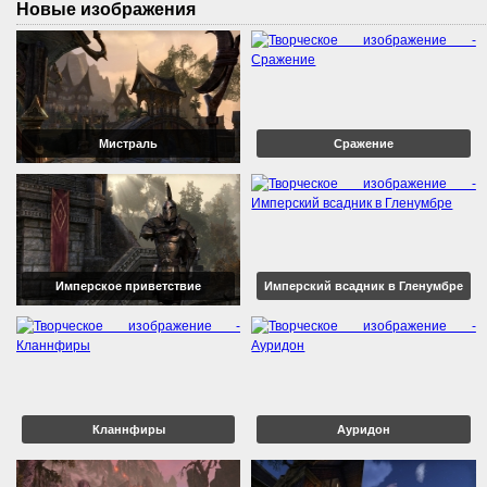
Новые изображения
Мистраль
Сражение
Имперское приветствие
Имперский всадник в Гленумбре
Кланнфиры
Ауридон