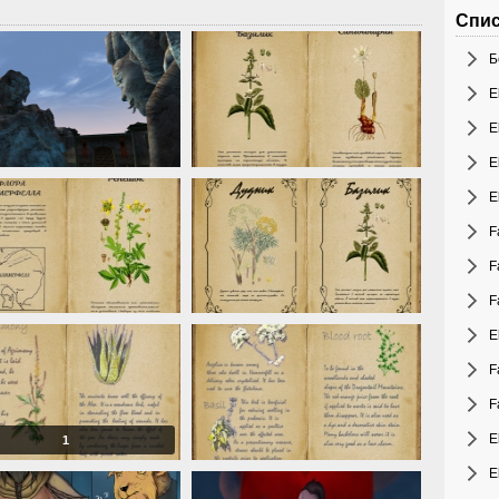
Спис
Б
E
E
E
E
F
F
F
E
F
F
E
1
E