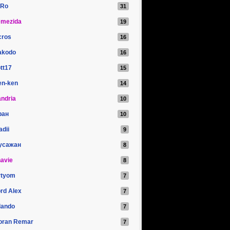
iRo
emezida
cros
akodo
tt17
en-ken
ndria
ран
adii
усажан
avie
rtyom
rd Alex
lando
oran Remar