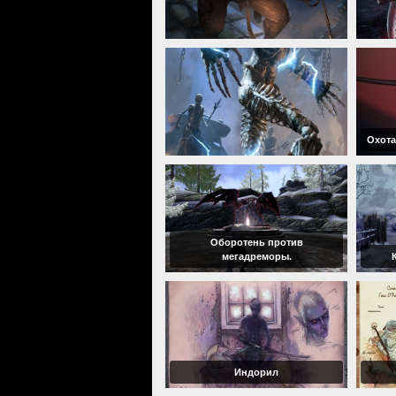
Охота
Оборотень против
мегадреморы.
Индорил