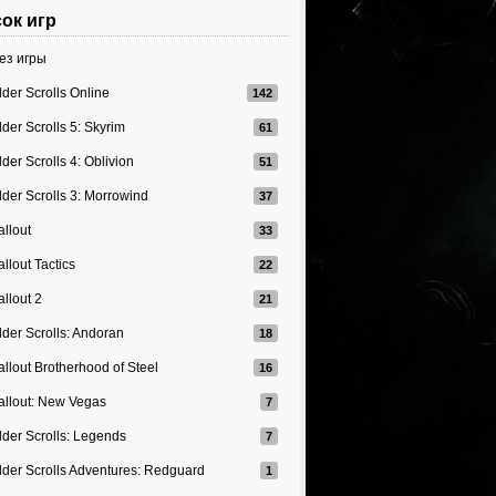
ок игр
ез игры
lder Scrolls Online
lder Scrolls 5: Skyrim
lder Scrolls 4: Oblivion
lder Scrolls 3: Morrowind
allout
allout Tactics
allout 2
lder Scrolls: Andoran
allout Brotherhood of Steel
allout: New Vegas
lder Scrolls: Legends
lder Scrolls Adventures: Redguard