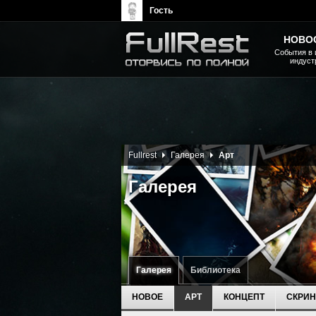
Гость
НОВО
События в 
индуст
The Elder Scrolls, Fallout,
Bethesda Softworks - статьи,
новости, дополнения
Fullrest
Галерея
Арт
Галерея
Галерея
Библиотека
НОВОЕ
АРТ
КОНЦЕПТ
СКРИ