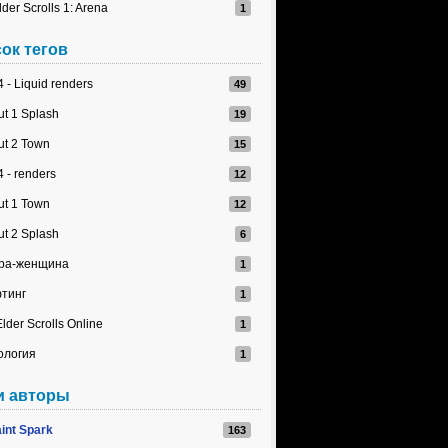
lder Scrolls 1: Arena
ок тегов
 - Liquid renders
ut 1 Splash
ut 2 Town
 - renders
ut 1 Town
ut 2 Splash
ра-женщина
тинг
lder Scrolls Online
ология
и авторы
int Spark