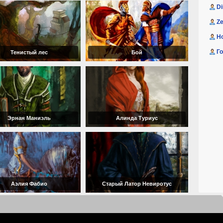
D
Ze
H
Г
Тенистый лес
Бой
Эрнан Маниэль
Алинда Туриус
Аэлия Фабио
Старый Латор Невиротус