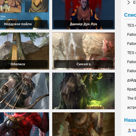
E
Спис
Нордское пойло
Данмер Дун Лун
TES 4
Fallo
Fallo
TES 4
Fallo
Обелиск
Синэлгэ
Fallo
дэйд
Краф
The E
астр
Наш
Sa