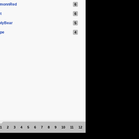
imonnRed
t
olyBear
оре
1
2
3
4
5
6
7
8
9
10
11
12