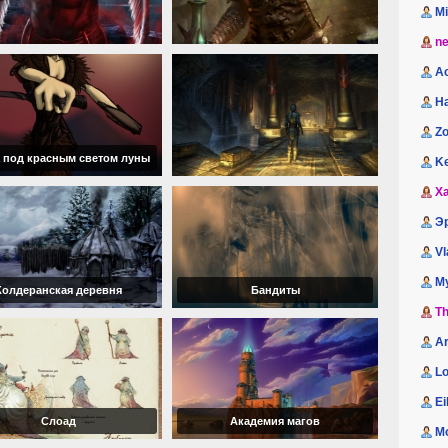
M
n
A
H
Zo
 под красным светом луны
K
Xa
Э
Vl
М
Колдеранская деревня
Бандиты
Th
A
Lo
Ei
Слоад
Академия магов
M