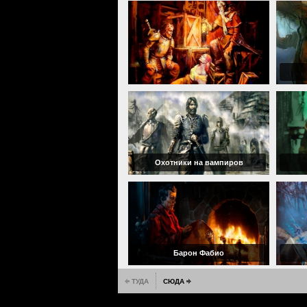
Охотники на вампиров
Барон Фабио
ТУДА
СЮДА