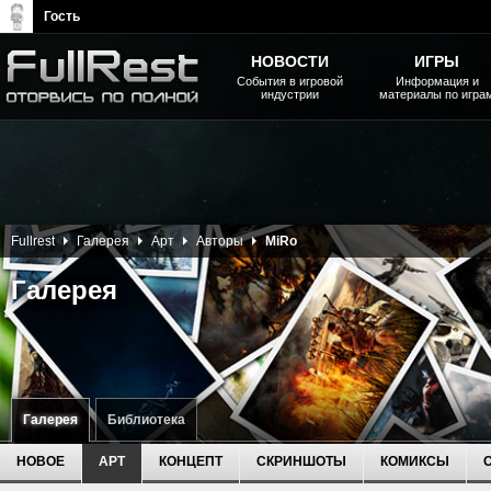
Гость
НОВОСТИ
ИГРЫ
События в игровой
Информация и
индустрии
материалы по игра
The Elder Scrolls, Fallout,
Bethesda Softworks - статьи,
новости, дополнения
Fullrest
Галерея
Арт
Авторы
MiRo
Галерея
Галерея
Библиотека
НОВОЕ
АРТ
КОНЦЕПТ
СКРИНШОТЫ
КОМИКСЫ