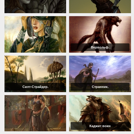
Вервольф.
Силт-Страйдер.
Странник.
Каджит воин