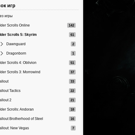
ок игр
ез игры
lder Scrolls Online
lder Scrolls 5: Skyrim
Dawnguard
Dragonborn
lder Scrolls 4: Oblivion
lder Scrolls 3: Morrowind
allout
allout Tactics
allout 2
lder Scrolls: Andoran
allout Brotherhood of Steel
allout: New Vegas