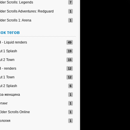
lder Scrolls: Legends
lder Scrolls Adventures: Redguard
lder Scrolls 1: Arena
ок тегов
 - Liquid renders
ut 1 Splash
ut 2 Town
 - renders
ut 1 Town
ut 2 Splash
ра-женщина
тинг
lder Scrolls Online
ология