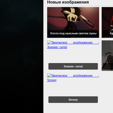
Новые изображения
Охота под красным светом луны
К
Знание- сила!
Snowy