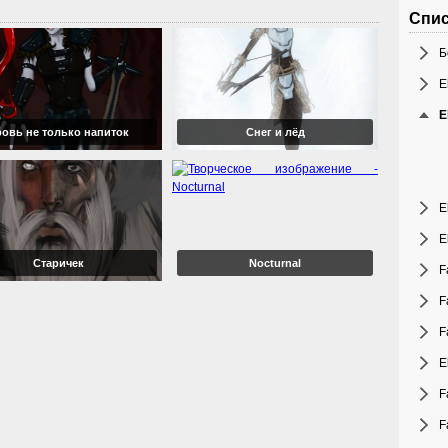
Спис
Б
E
E
ровь не только напиток
Снег и лёд
E
E
Старичек
Nocturnal
F
F
F
E
F
F