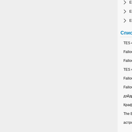
E
E
E
Спис
TES 4
Fallo
Fallo
TES 4
Fallo
Fallo
дэйд
Краф
The E
астр