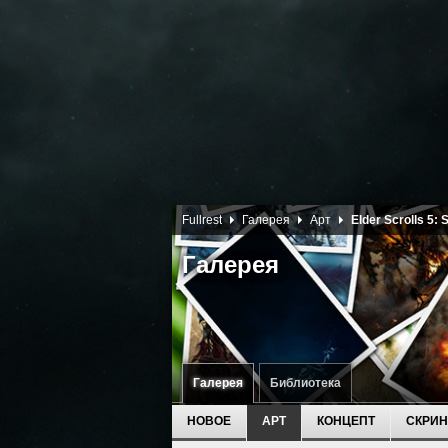
Fullrest
Галерея
Арт
Elder Scrolls 5: 
Галерея
Галерея
Библиотека
НОВОЕ
АРТ
КОНЦЕПТ
СКРИ