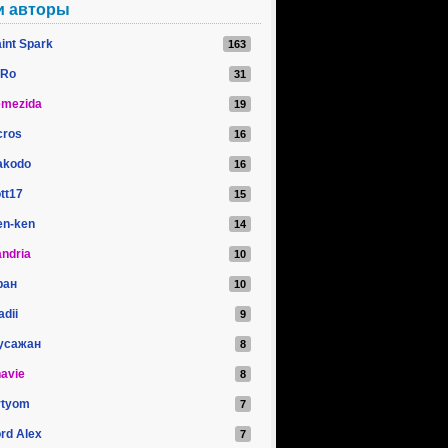
и авторы
int Spark
iRo
emezida
cros
akodo
tt17
en-ken
ndria
ран
adii
усажан
avie
rtyom
rd Alex