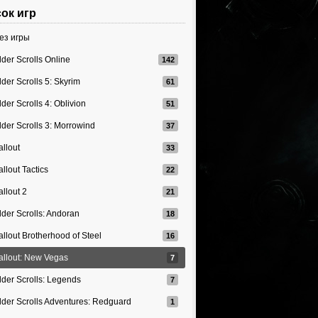
ок игр
ез игры
lder Scrolls Online
lder Scrolls 5: Skyrim
lder Scrolls 4: Oblivion
lder Scrolls 3: Morrowind
allout
allout Tactics
allout 2
lder Scrolls: Andoran
allout Brotherhood of Steel
allout: New Vegas
lder Scrolls: Legends
lder Scrolls Adventures: Redguard