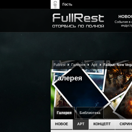
Гость
НОВО
События в 
индуст
The Elder Scrolls, Fallout,
Bethesda Softworks - статьи,
новости, дополнения
Fullrest
Галерея
Арт
Fallout: New Veg
Галерея
Галерея
Библиотека
НОВОЕ
АРТ
КОНЦЕПТ
СКРИ