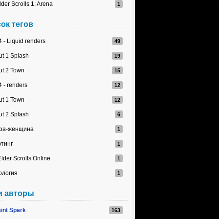
lder Scrolls 1: Arena
ок тегов
 - Liquid renders
ut 1 Splash
ut 2 Town
 - renders
ut 1 Town
ut 2 Splash
ра-женщина
тинг
lder Scrolls Online
ология
и авторы
int Spark