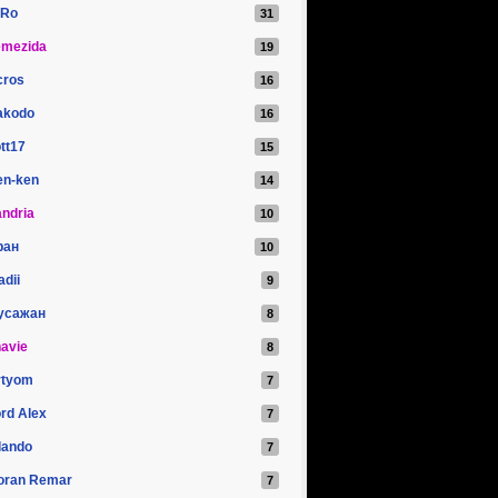
iRo
emezida
cros
akodo
tt17
en-ken
ndria
ран
adii
усажан
avie
rtyom
rd Alex
lando
oran Remar