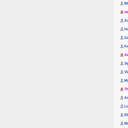
M
n
A
H
Zo
K
Xa
Э
Vl
М
Th
A
Lo
Ei
M