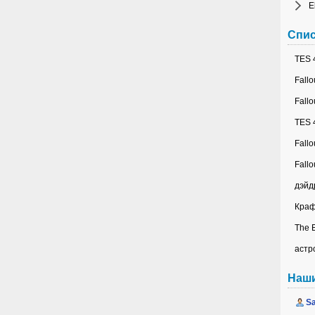
E
Спис
TES 4
Fallo
Fallo
TES 4
Fallo
Fallo
дэйд
Краф
The E
астр
Наш
Sa