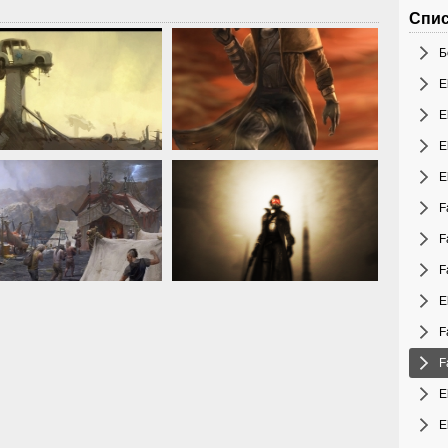
Спис
Б
E
E
E
E
F
F
F
E
F
F
E
E