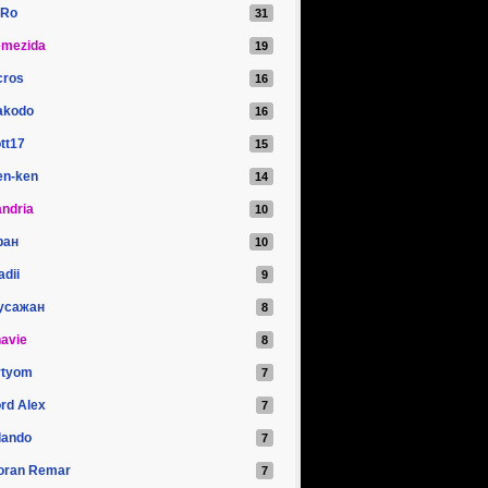
iRo
emezida
cros
akodo
tt17
en-ken
ndria
ран
adii
усажан
avie
rtyom
rd Alex
lando
oran Remar