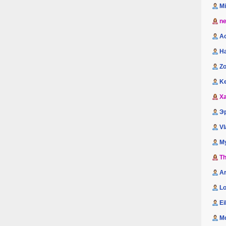
M
n
A
H
Zo
K
Xa
Э
Vl
М
Th
A
Lo
Ei
M