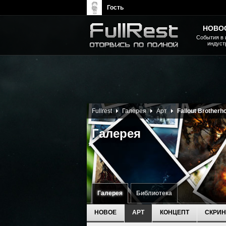
Гость
НОВО
События в 
индуст
The Elder Scrolls, Fallout,
Bethesda Softworks - статьи,
новости, дополнения
Fullrest
Галерея
Арт
Fallout Brotherho
Галерея
Галерея
Библиотека
НОВОЕ
АРТ
КОНЦЕПТ
СКРИ