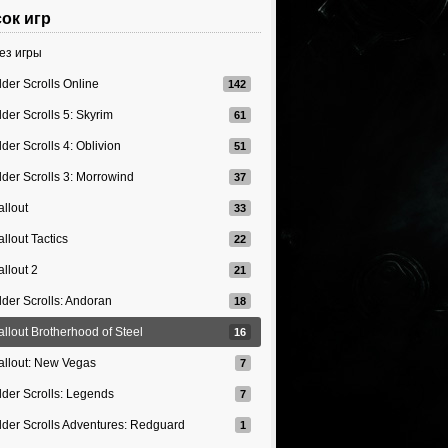
ок игр
ез игры
lder Scrolls Online
lder Scrolls 5: Skyrim
lder Scrolls 4: Oblivion
lder Scrolls 3: Morrowind
allout
allout Tactics
allout 2
lder Scrolls: Andoran
allout Brotherhood of Steel
allout: New Vegas
lder Scrolls: Legends
lder Scrolls Adventures: Redguard