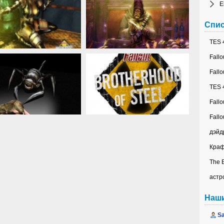
E
Спис
TES 4
Fallo
Fallo
TES 4
Fallo
Fallo
дэйд
Краф
The E
астр
Наш
Sa