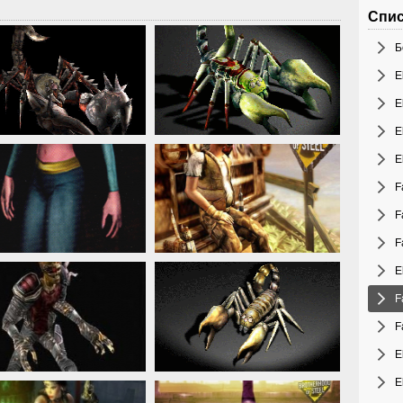
Спис
Б
E
E
E
E
F
F
F
E
F
F
E
E