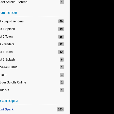
lder Scrolls 1: Arena
ок тегов
 - Liquid renders
ut 1 Splash
ut 2 Town
 - renders
ut 1 Town
ut 2 Splash
ра-женщина
тинг
lder Scrolls Online
ология
и авторы
int Spark