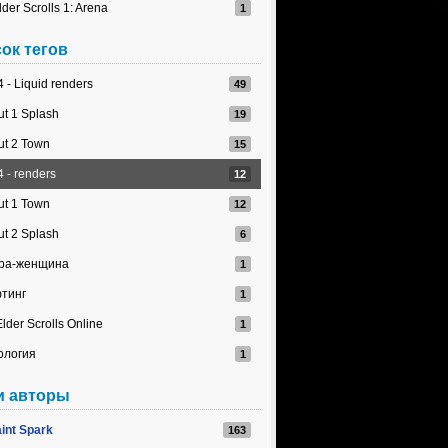
lder Scrolls 1: Arena
ок тегов
 - Liquid renders
ut 1 Splash
ut 2 Town
 - renders
ut 1 Town
ut 2 Splash
ра-женщина
тинг
lder Scrolls Online
ология
и авторы
int Spark