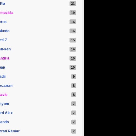
iRo
emezida
cros
akodo
tt17
en-ken
ndria
ран
adii
усажан
avie
rtyom
rd Alex
lando
oran Remar