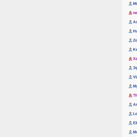
M
n
A
H
Zo
K
Xa
Э
Vl
М
Th
A
Lo
Ei
M