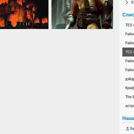
E
Спис
TES 4
Fallo
Fallo
TES 4
Fallo
Fallo
дэйд
Краф
The E
астр
Наш
Sa