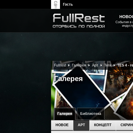
Гость
НОВО
События в 
индуст
The Elder Scrolls, Fallout,
Bethesda Softworks - статьи,
новости, дополнения
Fullrest
Галерея
Арт
Теги
TES 4 - r
Галерея
Галерея
Библиотека
НОВОЕ
АРТ
КОНЦЕПТ
СКРИ