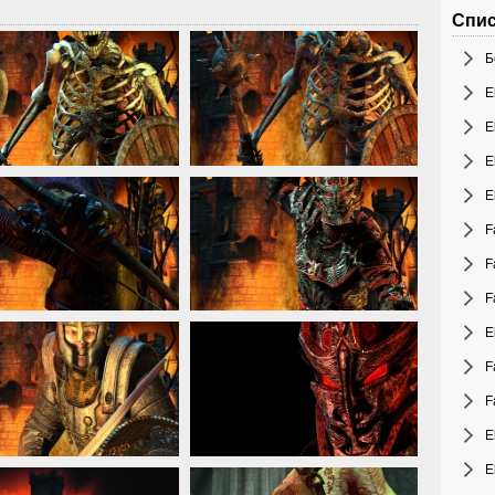
Спис
Б
E
E
E
E
F
F
F
E
F
F
E
E