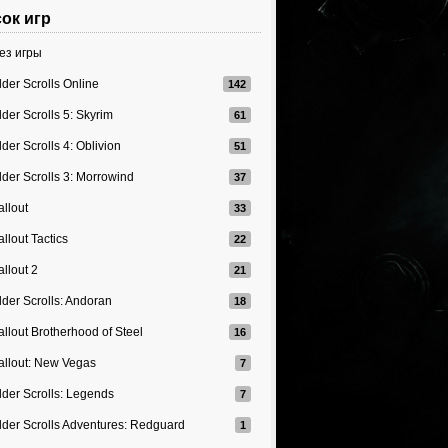
ок игр
ез игры
lder Scrolls Online
lder Scrolls 5: Skyrim
lder Scrolls 4: Oblivion
lder Scrolls 3: Morrowind
allout
allout Tactics
allout 2
lder Scrolls: Andoran
allout Brotherhood of Steel
allout: New Vegas
lder Scrolls: Legends
lder Scrolls Adventures: Redguard