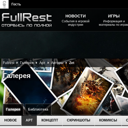
Гость
НОВОСТИ
ИГРЫ
События в игровой
Информация и
индустрии
материалы по игра
The Elder Scrolls, Fallout,
Bethesda Softworks - статьи,
новости, дополнения
Fullrest
Галерея
Арт
Авторы
Zet
Галерея
Галерея
Библиотека
НОВОЕ
АРТ
КОНЦЕПТ
СКРИНШОТЫ
КОМИКСЫ