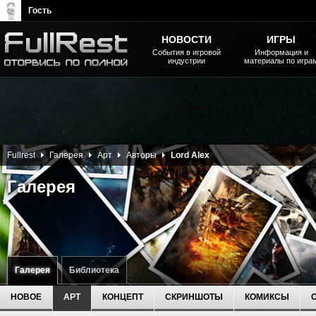
Гость
НОВОСТИ
ИГРЫ
События в игровой
Информация и
индустрии
материалы по игра
The Elder Scrolls, Fallout,
Bethesda Softworks - статьи,
новости, дополнения
Fullrest
Галерея
Арт
Авторы
Lord Alex
Галерея
Галерея
Библиотека
НОВОЕ
АРТ
КОНЦЕПТ
СКРИНШОТЫ
КОМИКСЫ