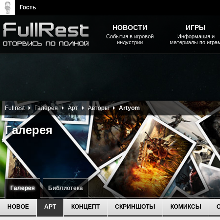
Гость
НОВОСТИ
ИГРЫ
События в игровой
Информация и
индустрии
материалы по игра
The Elder Scrolls, Fallout,
Bethesda Softworks - статьи,
новости, дополнения
Fullrest
Галерея
Арт
Авторы
Artyom
Галерея
Галерея
Библиотека
НОВОЕ
АРТ
КОНЦЕПТ
СКРИНШОТЫ
КОМИКСЫ