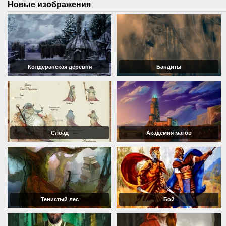
Новые изображения
Колдеранская деревня
Бандиты
Слоад
Академия магов
Тенистый лес
Бой