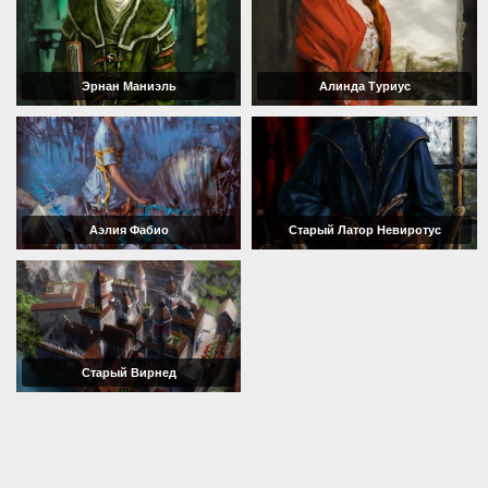
Эрнан Маниэль
Алинда Туриус
Аэлия Фабио
Старый Латор Невиротус
Старый Вирнед