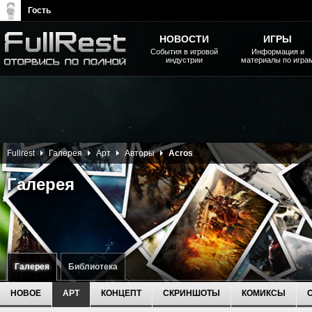
Гость
НОВОСТИ
ИГРЫ
События в игровой
Информация и
индустрии
материалы по игра
The Elder Scrolls, Fallout,
Bethesda Softworks - статьи,
новости, дополнения
Fullrest
Галерея
Арт
Авторы
Acros
Галерея
Галерея
Библиотека
НОВОЕ
АРТ
КОНЦЕПТ
СКРИНШОТЫ
КОМИКСЫ