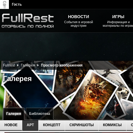
Гость
НОВОСТИ
ИГРЫ
События в игровой
Информация и
индустрии
материалы по игра
The Elder Scrolls, Fallout,
Bethesda Softworks - статьи,
новости, дополнения
Fullrest
Галерея
Просмотр изображения
Галерея
Галерея
Библиотека
НОВОЕ
АРТ
КОНЦЕПТ
СКРИНШОТЫ
КОМИКСЫ