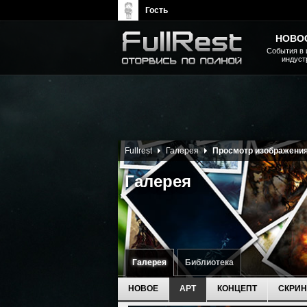
Гость
НОВО
События в 
индуст
The Elder Scrolls, Fallout,
Bethesda Softworks - статьи,
новости, дополнения
Fullrest
Галерея
Просмотр изображени
Галерея
Галерея
Библиотека
НОВОЕ
АРТ
КОНЦЕПТ
СКРИ