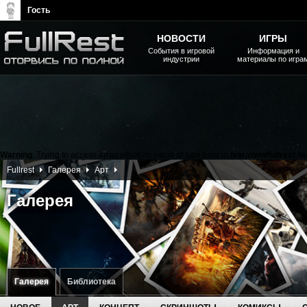
Гость
НОВОСТИ
ИГРЫ
События в игровой
Информация и
индустрии
материалы по игра
The Elder Scrolls, Fallout,
Bethesda Softworks - статьи,
новости, дополнения
Warning
: Trying to access array offset on value of type bool in
/var/www/fullrest-t
Fullrest
Галерея
Арт
Галерея
Галерея
Библиотека