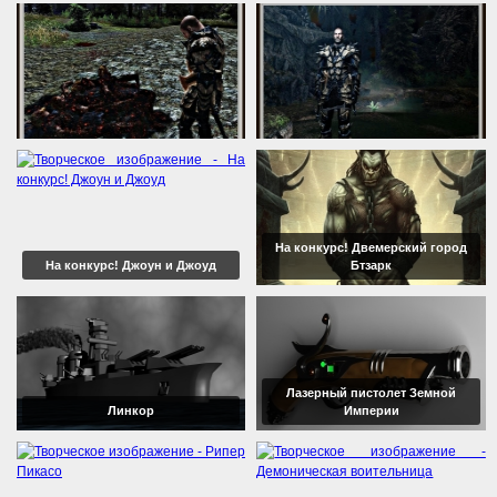
На конкурс! Двемерский город
На конкурс! Джоун и Джоуд
Бтзарк
Лазерный пистолет Земной
Линкор
Империи