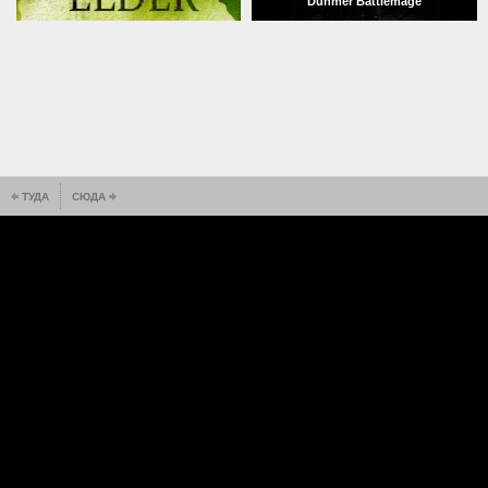
Dunmer Battlemage
ТУДА
СЮДА