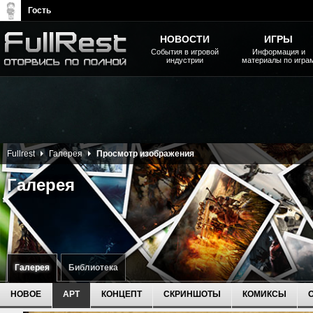
Гость
НОВОСТИ
ИГРЫ
События в игровой
Информация и
индустрии
материалы по игра
The Elder Scrolls, Fallout,
Bethesda Softworks - статьи,
новости, дополнения
Fullrest
Галерея
Просмотр изображения
Галерея
Галерея
Библиотека
НОВОЕ
АРТ
КОНЦЕПТ
СКРИНШОТЫ
КОМИКСЫ