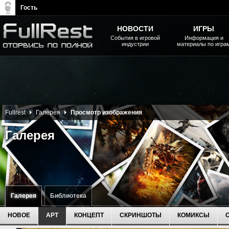
Гость
НОВОСТИ
ИГРЫ
События в игровой
Информация и
индустрии
материалы по игра
The Elder Scrolls, Fallout,
Bethesda Softworks - статьи,
новости, дополнения
Fullrest
Галерея
Просмотр изображения
Галерея
Галерея
Библиотека
НОВОЕ
АРТ
КОНЦЕПТ
СКРИНШОТЫ
КОМИКСЫ