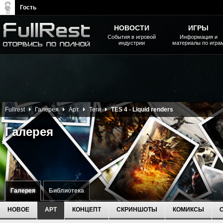
Гость
НОВОСТИ
ИГРЫ
События в игровой
Информация и
индустрии
материалы по игра
The Elder Scrolls, Fallout,
Bethesda Softworks - статьи,
новости, дополнения
Fullrest
Галерея
Арт
Теги
TES 4 - Liquid renders
Галерея
Галерея
Библиотека
НОВОЕ
АРТ
КОНЦЕПТ
СКРИНШОТЫ
КОМИКСЫ