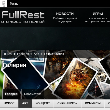
Гость
НОВОСТИ
ИГРЫ
События в игровой
Информация и
индустрии
материалы по игра
The Elder Scrolls, Fallout,
Bethesda Softworks - статьи,
новости, дополнения
Fullrest
Галерея
Арт
Fallout Tactics
Галерея
Галерея
Библиотека
НОВОЕ
АРТ
КОНЦЕПТ
СКРИНШОТЫ
КОМИКСЫ