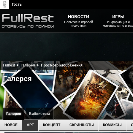
Гость
НОВОСТИ
ИГРЫ
События в игровой
Информация и
индустрии
материалы по игра
The Elder Scrolls, Fallout,
Bethesda Softworks - статьи,
новости, дополнения
Fullrest
Галерея
Просмотр изображения
Галерея
Галерея
Библиотека
НОВОЕ
АРТ
КОНЦЕПТ
СКРИНШОТЫ
КОМИКСЫ