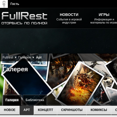
Гость
НОВОСТИ
ИГРЫ
События в игровой
Информация и
индустрии
материалы по игра
The Elder Scrolls, Fallout,
Bethesda Softworks - статьи,
новости, дополнения
Fullrest
Галерея
Арт
Галерея
Галерея
Библиотека
НОВОЕ
АРТ
КОНЦЕПТ
СКРИНШОТЫ
КОМИКСЫ