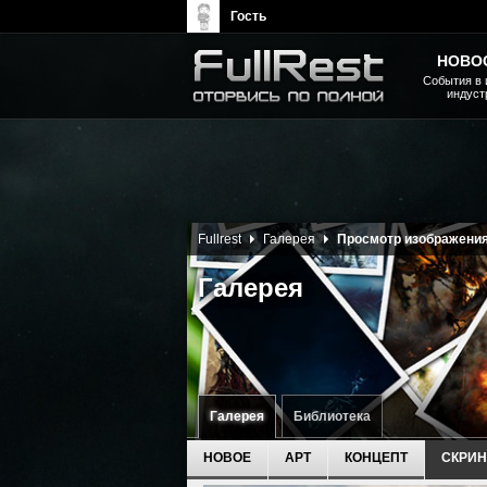
Гость
НОВО
События в 
индуст
The Elder Scrolls, Fallout,
Bethesda Softworks - статьи,
новости, дополнения
Fullrest
Галерея
Просмотр изображени
Галерея
Галерея
Библиотека
НОВОЕ
АРТ
КОНЦЕПТ
СКРИ