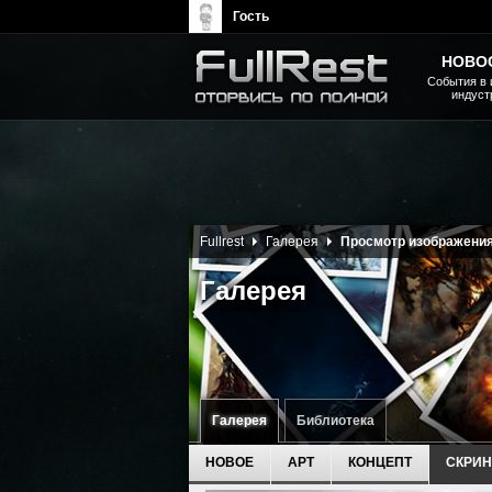
Гость
НОВО
События в 
индуст
The Elder Scrolls, Fallout,
Bethesda Softworks - статьи,
новости, дополнения
Fullrest
Галерея
Просмотр изображени
Галерея
Галерея
Библиотека
НОВОЕ
АРТ
КОНЦЕПТ
СКРИ