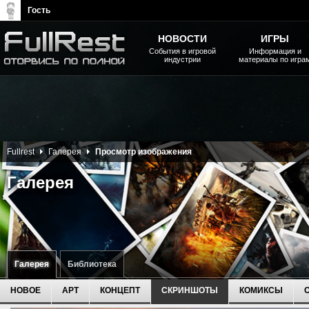
Гость
НОВОСТИ
ИГРЫ
События в игровой
Информация и
индустрии
материалы по игра
The Elder Scrolls, Fallout,
Bethesda Softworks - статьи,
новости, дополнения
Fullrest
Галерея
Просмотр изображения
Галерея
Галерея
Библиотека
НОВОЕ
АРТ
КОНЦЕПТ
СКРИНШОТЫ
КОМИКСЫ