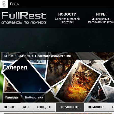
Гость
НОВОСТИ
ИГРЫ
События в игровой
Информация и
индустрии
материалы по игра
The Elder Scrolls, Fallout,
Bethesda Softworks - статьи,
новости, дополнения
Fullrest
Галерея
Просмотр изображения
Галерея
Галерея
Библиотека
НОВОЕ
АРТ
КОНЦЕПТ
СКРИНШОТЫ
КОМИКСЫ