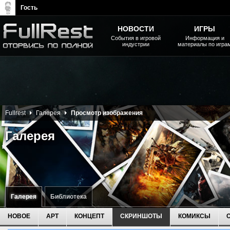
Гость
НОВОСТИ
ИГРЫ
События в игровой
Информация и
индустрии
материалы по игра
The Elder Scrolls, Fallout,
Bethesda Softworks - статьи,
новости, дополнения
Fullrest
Галерея
Просмотр изображения
Галерея
Галерея
Библиотека
НОВОЕ
АРТ
КОНЦЕПТ
СКРИНШОТЫ
КОМИКСЫ