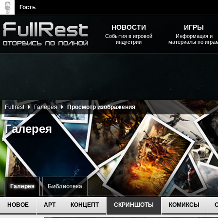
Гость
НОВОСТИ
ИГРЫ
События в игровой
Информация и
индустрии
материалы по игра
The Elder Scrolls, Fallout,
Bethesda Softworks - статьи,
новости, дополнения
Fullrest
Галерея
Просмотр изображения
Галерея
Галерея
Библиотека
НОВОЕ
АРТ
КОНЦЕПТ
СКРИНШОТЫ
КОМИКСЫ