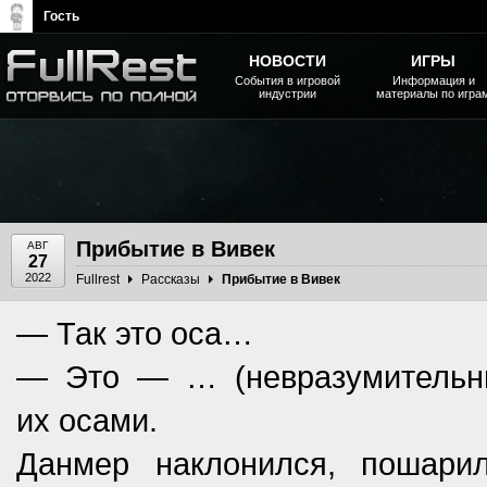
Гость
НОВОСТИ
ИГРЫ
События в игровой
Информация и
индустрии
материалы по игра
The Elder Scrolls, Fallout,
Bethesda Softworks - статьи,
новости, дополнения
Прибытие в Вивек
АВГ
27
2022
Fullrest
Рассказы
Прибытие в Вивек
— Так это оса…
— Это — … (невразумительны
их осами.
Данмер наклонился, пошари