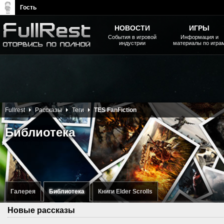
Гость
НОВОСТИ
ИГРЫ
События в игровой
Информация и
индустрии
материалы по игра
The Elder Scrolls, Fallout,
Bethesda Softworks - статьи,
новости, дополнения
Fullrest
Рассказы
Теги
TES FanFiction
Библиотека
Галерея
Библиотека
Книги Elder Scrolls
Новые рассказы