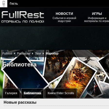
Гость
НОВОСТИ
ИГРЫ
События в игровой
Информация и
индустрии
материалы по игра
The Elder Scrolls, Fallout,
Bethesda Softworks - статьи,
новости, дополнения
Fullrest
Рассказы
Теги
Маробар
Библиотека
Галерея
Библиотека
Книги Elder Scrolls
Новые рассказы