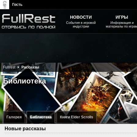
Гость
НОВОСТИ
ИГРЫ
События в игровой
Информация и
индустрии
материалы по игра
The Elder Scrolls, Fallout,
Bethesda Softworks - статьи,
новости, дополнения
Fullrest
Рассказы
Библиотека
Галерея
Библиотека
Книги Elder Scrolls
Новые рассказы