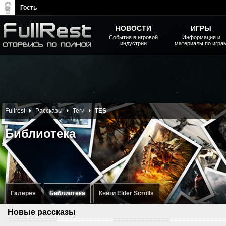
Гость
НОВОСТИ
ИГРЫ
События в игровой
Информация и
индустрии
материалы по игра
The Elder Scrolls, Fallout,
Bethesda Softworks - статьи,
новости, дополнения
Fullrest
Рассказы
Теги
TES
Библиотека
Галерея
Библиотека
Книги Elder Scrolls
Новые рассказы