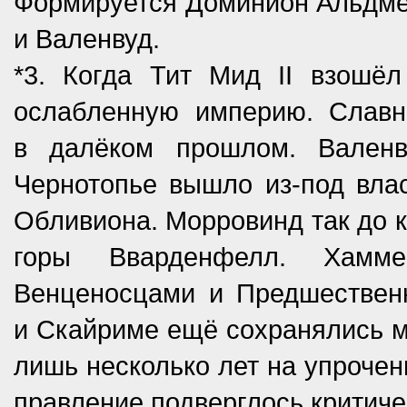
Формируется Доминион Альдме
и Валенвуд.
*3. Когда Тит Мид II взошё
ослабленную империю. Славн
в далёком прошлом. Валенв
Чернотопье вышло из-под вла
Обливиона. Морровинд так до к
горы Вварденфелл. Хамм
Венценосцами и Предшественн
и Скайриме ещё сохранялись м
лишь несколько лет на упрочен
правление подверглось критич