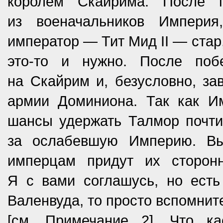
королём Скайрима. После 
из военачальников Импери
император — Тит Мид II — стар
это-то и нужно. После по
на Скайрим и, безусловно, зав
армии Доминиона. Так как Им
шансы удержать Талмор почти
за ослабевшую Империю. Вы,
имперцам придут их сторон
Я с вами соглашусь, но есть
Валенвуда, то просто вспомнит
[см. Примечание 2]. Что 