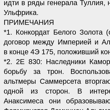
идти в ряды генерала Туллия, 
Ульфрика.
ПРИМЕЧАНИЯ
*1. Конкордат Белого Золота (
договор между Империей и А
в конце 4Э 175, положивший ко
*2. 2E 830: Наследники Камо
борьбу за трон. Воспользо
альтмеры Саммерсета вторга
одной из сторон. В интер
Анаксимеса они образовываю