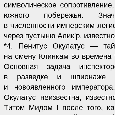
символическое сопротивление,
южного побережья. Знач
в численности имперским леги
через пустыню Алик’р, известн
*4. Пенитус Окулатус — та
на смену Клинкам во времена 
Основная задача инспекто
в разведке и шпионаже 
и новоявленного императора
Окулатус неизвестна, извест
Титом Мидом I после того, ка