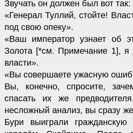
Звучать он должен был вот так:­
«Генерал Туллий, стойте! Влас
под свою опеку».
«Ваш император узнает об э
Золота [*см. Приме­чание 1], 
власти».
«Вы совершаете ужасную ошибку
Вы, конечно, спросите, заче
спасать их же предводител
несложный анализ, вы сразу же
Бури выиграл­и гражданскую