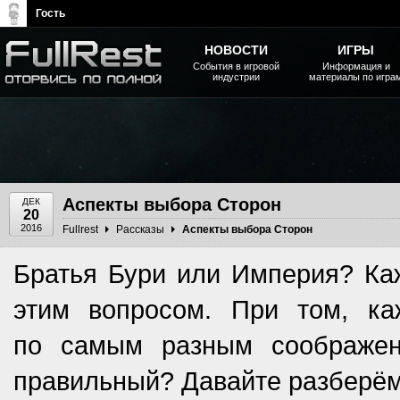
Гость
НОВОСТИ
ИГРЫ
События в игровой
Информация и
индустрии
материалы по игра
The Elder Scrolls, Fallout,
Bethesda Softworks - статьи,
новости, дополнения
Аспекты выбора Сторон
ДЕК
20
2016
Fullrest
Рассказы
Аспекты выбора Сторон
Братья Бури или Империя? Каж
этим вопросом. При том, к
по самым разным соображен
правильный? Давайте­ разберём