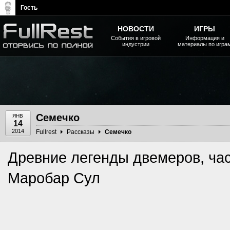
Гость
НОВОСТИ
ИГРЫ
События в игровой
Информация и
индустрии
материалы по игра
The Elder Scrolls, Fallout,
Bethesda Softworks - статьи,
новости, дополнения
Семечко
ЯНВ
14
2014
Fullrest
Рассказы
Семечко
Древние легенды двемеров, част
Маробар Сул