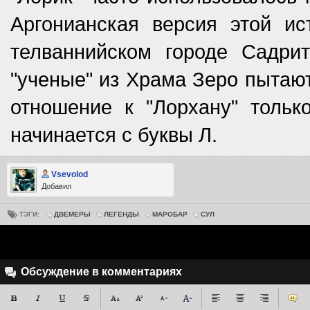
Аргонианская версия этой и
телваннийском городе Садри
"ученые" из Храма Зеро пытают
отношение к "Лорхану" тольк
начинается с буквы Л.
Vsevolod
Добавил
ТЭГИ:
ДВЕМЕРЫ
ЛЕГЕНДЫ
МАРОБАР
СУЛ
Обсуждение в комментариях