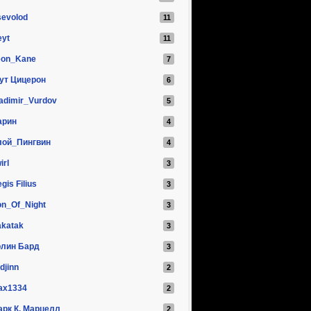
sevolod
eyt
eon_Kane
ут Цицерон
adimir_Vurdov
арин
лой_Пингвин
irl
gis Filius
on_Of_Night
akatak
олин Бард
ldjinn
ax1334
арк К. Марцелл