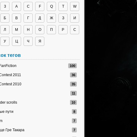
3
A
C
F
Q
T
W
Б
В
Г
Д
Ж
З
И
Л
М
Н
О
П
Р
С
У
Ц
Ч
Я
ок тегов
FanFiction
Contest 2011
Contest 2010
der scrolls
ые пути
im
це Гре Такара