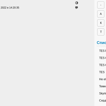
-
 2022 в 14:20:35
А
К
Т
Спис
TES 
TES 
TES 
TES
Не el
Темн
Skyr
Серд