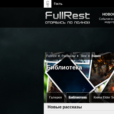
Гость
НОВО
События в 
индуст
The Elder Scrolls, Fallout,
Bethesda Softworks - статьи,
новости, дополнения
Fullrest
Рассказы
Теги
Вивек
Библиотека
Галерея
Библиотека
Книги Elder S
Новые рассказы