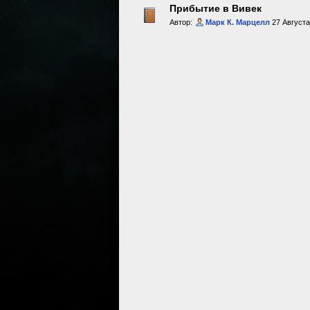
Прибытие в Вивек
Автор:
Марк К. Марцелл
27 Августа