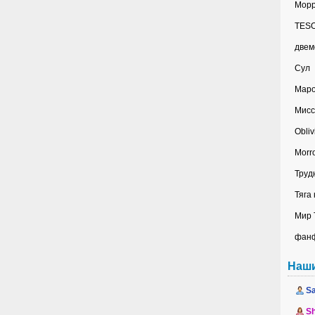
Морр
TES
две
Сул
Мар
Мисс
Obliv
Morr
Труд
Тяга
Мир 
фан
Наш
Sa
Sh