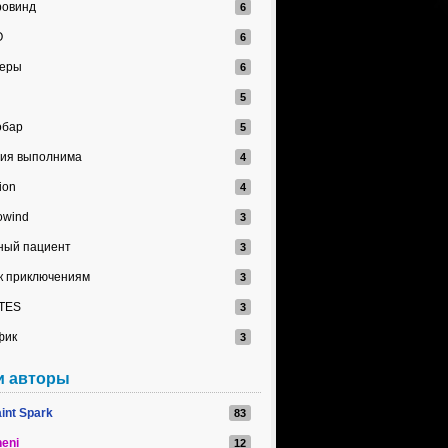
овинд
O
меры
обар
ия выполнима
ion
owind
ный пациент
 к приключениям
TES
фик
и авторы
int Spark
eni