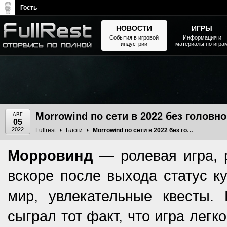
Гость
НОВОСТИ
ИГРЫ
События в игровой
Информация и
индустрии
материалы по игра
The Elder Scrolls, Fallout,
Bethesda Softworks - статьи,
новости, дополнения
Morrowind по сети в 2022 без головн
АВГ
05
2022
Fullrest
Блоги
Morrowind по сети в 2022 без головной боли
Морровинд
— ролевая игра, 
вскоре после выхода статус к
мир, увлекательные квесты.
сыграл тот факт, что игра лег