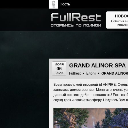
Гость
НОВО
События в 
индуст
The Elder Scrolls, Fallout,
Bethesda Softworks - статьи,
новости, дополнения
GRAND ALINOR SPA
ИЮЛЯ
06
2020
Fullrest
Блоги
GRAND ALINOR
Всем привет, мой игровоqй id ANPIRE. Очень 
занялась домостроение. Меня это очень ус
данный контент добро пожаловать! Есть сво
саунд трек и свою атмосферу. Надеюсь Вам 