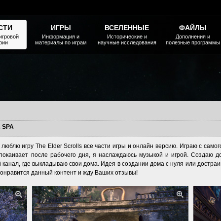
СТИ
ИГРЫ
ВСЕЛЕННЫЕ
ФАЙЛЫ
игровой
Информация и
Исторические и
Дополнения и
рии
материалы по играм
научные исследования
полезные программы
 SPA
люблю игру The Elder Scrolls все части игры и онлайн версию. Играю с само
покаивает после рабочего дня, я наслаждаюсь музыкой и игрой. Создаю д
й канал, где выкладываю свои дома. Идея в создании дома с нуля или достра
понравится данный контент и жду Ваших отзывы!