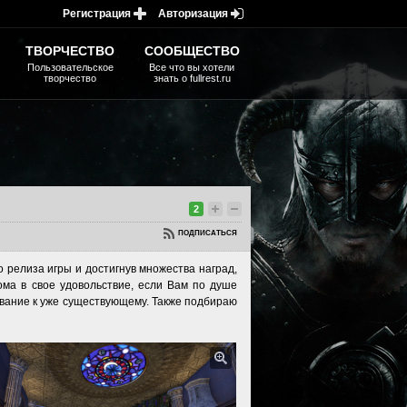
Регистрация
Авторизация
ТВОРЧЕСТВО
СООБЩЕСТВО
Пользовательское
Все что вы хотели
творчество
знать о fullrest.ru
2
ПОДПИСАТЬСЯ
го релиза игры и достигнув множества наград,
ома в свое удовольствие, если Вам по душе
ивание к уже существующему. Также подбираю