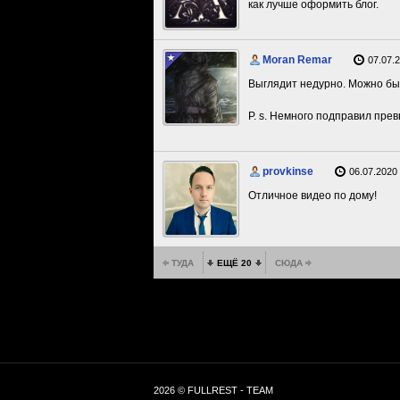
как лучше оформить блог.
Moran Remar
07.07.2
Выглядит недурно. Можно был
P. s.
Немного подправил превь
provkinse
06.07.2020 
Отличное видео по дому!
ТУДА
ЕЩЁ 20
СЮДА
2026 © FULLREST - TEAM