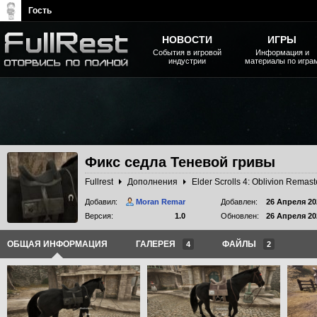
Гость
НОВОСТИ
ИГРЫ
События в игровой
Информация и
индустрии
материалы по игра
The Elder Scrolls, Fallout,
Bethesda Softworks - статьи,
новости, дополнения
Фикс седла Теневой гривы
Fullrest
Дополнения
Elder Scrolls 4: Oblivion Remas
Добавил:
Moran Remar
Добавлен:
26 Апреля 20
Версия:
1.0
Обновлен:
26 Апреля 20
ОБЩАЯ ИНФОРМАЦИЯ
ГАЛЕРЕЯ
ФАЙЛЫ
4
2