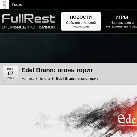
Гость
НОВОСТИ
ИГРЫ
События в игровой
Информация и
индустрии
материалы по игра
The Elder Scrolls, Fallout,
Bethesda Softworks - статьи,
новости, дополнения
Edel Brann: огонь горит
ИЮН
07
2017
Fullrest
Блоги
Edel Brann: огонь горит