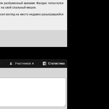
енем разбуженный криками Фалдан попытался
л на свой спальный мешок.
росил взгляд на место недавно разыгравшейся
Участников:
Статистика
4
4