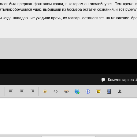
нолог был прерван фонтаном крови, в котором он захлебнулся. Тем врем
о затылок обрушился удар, выбивший из босмера остатки сознания, и тот рухну
и когда нападавшие уходили прочь, их главарь остановился на мгновение, б
Комментариев: