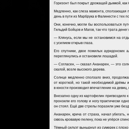
Горизонт был покрыт дрожащей дымкой, как 
Медленно, как слеза мамонта, сползающая п
день в пути из Марбрука в Фалинести с тех п
Они, конечно, могли бы воспользоваться пу
Гильдий Бойцов и Магов, так что трата дене
— Клянусь, если мы не остановимся на отды
с усилием открыв глаза.
Его спутники, двое пожилых ауридонских а
переглянулись и остановили лошадей.
— Согласен, — сказал Ананарен, — это солн
скалой, возле высокого дерева.
Солнце медленно сползало вниз, продолжая
от короткой, но такой необходимой дрёмы и
в юности производил впечатление на девиц, 
Внезапно одну из картофелин пригвоздило к 
пронзили его голову и ногу практически одн
он стоял. Ещё две стрелы поразили уже без
Ананарен, крича от страха, начал убегать,
сквозь кровавую пелену, пока не упёрся спин
Тёмный силуэт вынырнул из сумерек с плохо