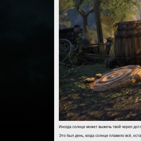
Иногда солнце может выжечь твой череп дот
Это был день, когда солнце плавило всё, ос