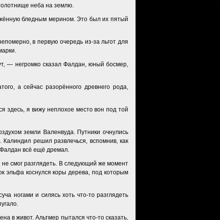
 полотнище неба на землю.
ряжённую бледным мерином. Это был их пятый
епомерно, в первую очередь из-за льгот для
марки.
ут, — негромко сказал Фалдан, юный босмер,
того, а сейчас разорённого древнего рода,
я здесь, я вижу неплохое место вон под той
оздухом земли Валенвуда. Путники очнулись
. Калиндил решил развлечься, вспомнив, как
 Фалдан всё ещё дремал.
о не смог разглядеть. В следующий же момент
лок эльфа коснулся коры дерева, под которым
уча ногами и силясь хоть что-то разглядеть
пугало.
а в живот. Альтмер пытался что-то сказать,