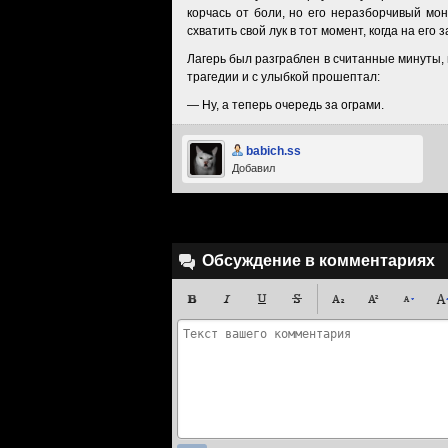
корчась от боли, но его неразборчивый мо
схватить свой лук в тот момент, когда на ег
Лагерь был разграблен в считанные минуты, 
трагедии и с улыбкой прошептал:
— Ну, а теперь очередь за ограми.
babich.ss
Добавил
Обсуждение в комментариях