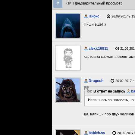
Предварительный просмотр
Ниокс
26.09.2017 в 15
Пиши еще! :)
alexx16911
21.02.201
картошка свежая-а скелетам 
Dragoch
20.02.2017 в
В ответ на запись
ba
Извиняюсь за наглость, но
Да, напиши про двух челиков
babich.ss
20.02.2017 