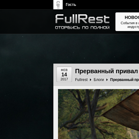
Гость
НОВО
События в 
индуст
The Elder Scrolls, Fallout,
Bethesda Softworks - статьи,
новости, дополнения
Прерванный привал
ФЕВ
14
2017
Fullrest
Блоги
Прерванный пр