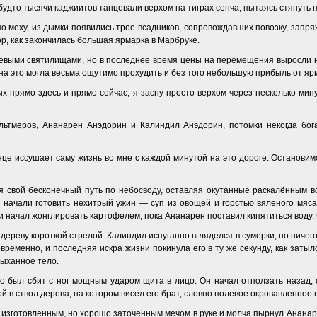
будто тысячи каджиитов танцевали верхом на тиграх сенча, пытаясь стянуть
о меху, из дымки появились трое всадников, сопровождавших повозку, зап
ор, как закончилась большая ярмарка в Марбруке.
тевыми святилищами, но в последнее время цены на перемещения выросли н
г на это могла весьма ощутимо прохудить и без того небольшую прибыль от яр
х прямо здесь и прямо сейчас, я засну просто верхом через несколько мин
льтмеров, Ананарен Анэдорин и Калиндил Анэдорин, потомки некогда бога
це иссушает саму жизнь во мне с каждой минутой на это дороге. Остановимс
 свой бесконечный путь по небосводу, оставляя окутанные раскалённым в
 начали готовить нехитрый ужин — суп из овощей и горстью вяленого мяса
и начал жонглировать картофелем, пока Ананарен поставил кипятиться воду.
дереву короткой стрелой. Калиндил испуганно вгляделся в сумерки, но ничег
овременно, и последняя искра жизни покинула его в ту же секунду, как заты
дыханное тело.
 но был сбит с ног мощным ударом щита в лицо. Он начал отползать назад, с
ой в ствол дерева, на котором висел его брат, словно полевое окровавленное 
 изготовленным, но хорошо заточенным мечом в руке и молча пырнул Ананарен