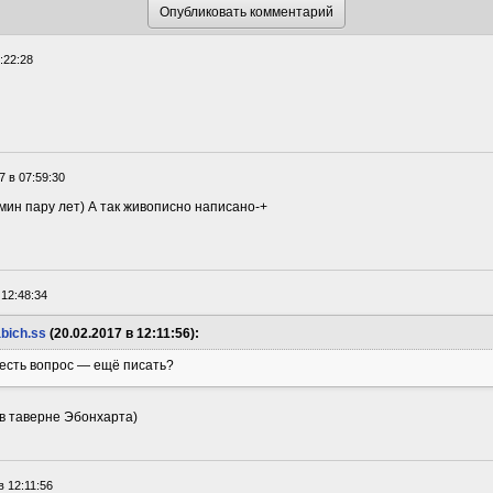
:22:28
7 в 07:59:30
мин пару лет) А так живописно написано-+
 12:48:34
bich.ss
(20.02.2017 в 12:11:56):
 есть вопрос — ещё писать?
 в таверне Эбонхарта)
в 12:11:56