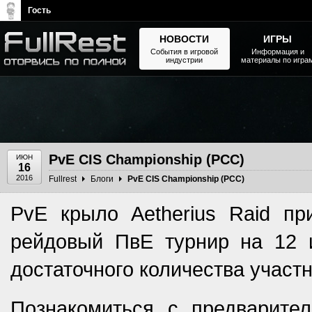
Гость
НОВОСТИ
ИГРЫ
События в игровой
Информация и
индустрии
материалы по игра
The Elder Scrolls, Fallout,
Bethesda Softworks - статьи,
новости, дополнения
PvE CIS Championship (PCC)
ИЮН
16
2016
Fullrest
Блоги
PvE CIS Championship (PCC)
PvE крыло Aetherius Raid при
рейдовый ПвЕ турнир на 12 и
достаточного количества участ
Познакомиться с предварите