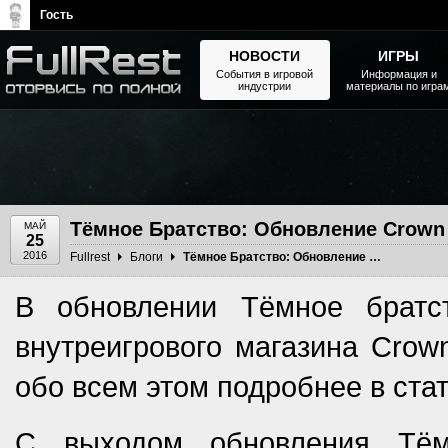
Гость
НОВОСТИ
ИГРЫ
События в игровой
Информация и
индустрии
материалы по игра
The Elder Scrolls, Fallout,
Bethesda Softworks - статьи,
новости, дополнения
Тёмное Братство: Обновление Crown 
МАЙ
25
2016
Fullrest
Блоги
Тёмное Братство: Обновление Crown Store и ESO Plus
В обновлении Тёмное братс
внутреигрового магазина Crow
обо всем этом подробнее в стат
С выходом обновления Тём