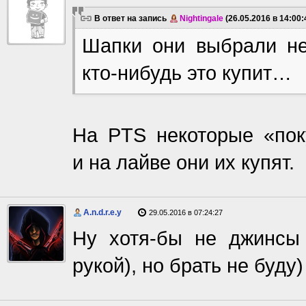
В ответ на запись
Nightingale
(26.05.2016 в 14:00:
Шапки они выбрали не
кто-нибудь это купит…
На PTS некоторые «поку
и на лайве они их купят.
A.n.d.r.e.y
29.05.2016 в 07:24:27
Ну хотя-бы не джинсы 
рукой), но брать не буду)