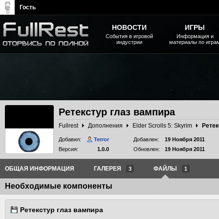
Гость
НОВОСТИ
ИГРЫ
События в игровой
Информация и
индустрии
материалы по игра
The Elder Scrolls, Fallout,
Bethesda Softworks - статьи,
новости, дополнения
Ретекстур глаз вампира
Fullrest
Дополнения
Elder Scrolls 5: Skyrim
Ретек
Добавил:
Terror
Добавлен:
19 Ноября 2011
Версия:
1.0.0
Обновлен:
19 Ноября 2011
ОБЩАЯ ИНФОРМАЦИЯ
ГАЛЕРЕЯ
ФАЙЛЫ
3
1
Необходимые компоненты
Ретекстур глаз вампира