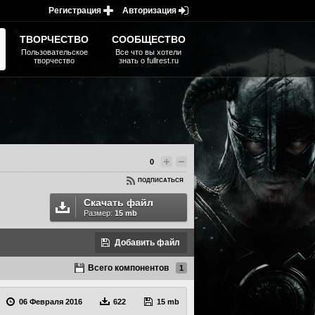
Регистрация
Авторизация
ТВОРЧЕСТВО
СООБЩЕСТВО
Пользовательское
Все что вы хотели
творчество
знать о fullrest.ru
0
ПОДПИСАТЬСЯ
Скачать файл
Размер:
15 mb
Добавить файл
Всего компонентов
1
06 Февраля 2016
622
15 mb