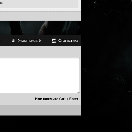
ов.
Участников:
Статистика
0
0