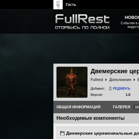
Гость
НОВО
События в 
индуст
The Elder Scrolls, Fallout,
Bethesda Softworks - статьи,
новости, дополнения
Двемерские це
Fullrest
Дополнения
Добавил:
РЕДМЕНЪ
Версия:
1.0
ОБЩАЯ ИНФОРМАЦИЯ
ГАЛЕРЕЯ
10
Необходимые компоненты
Двемерские церемониальные д