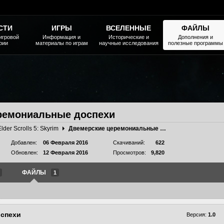
СТИ
ИГРЫ
ВСЕЛЕННЫЕ
ФАЙЛЫ
игровой
Информация и
Исторические и
Дополнения и
рии
материалы по играм
научные исследования
полезные программы
ремониальные доспехи
Elder Scrolls 5: Skyrim
Двемерские церемониальные доспехи
Добавлен:
06 Февраля 2016
Скачиваний:
622
Обновлен:
12 Февраля 2016
Просмотров:
9,820
ФАЙЛЫ
1
оспехи
Версия:
1.0