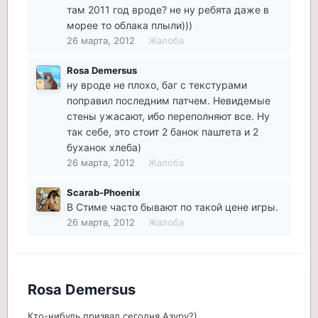
там 2011 год вроде? не ну ребята даже в
морее то облака плыли)))
26 марта, 2012
Жалоба
Rosa Demersus
ну вроде не плохо, баг с текстурами
поправил последним патчем. Невидемые
стены ужасают, ибо переполняют все. Ну
так себе, это стоит 2 банок паштета и 2
буханок хлеба)
26 марта, 2012
Жалоба
Scarab-Phoenix
В Стиме часто бывают по такой цене игры.
26 марта, 2012
Жалоба
Rosa Demersus
Кто-нибудь призвал сегодня Азуру?)