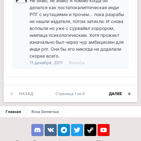
Не знаю, не знаю) Я помню когда он
делался как постапокалиптическая инди
РПГ с мутациями и прочем... пока разрабы
не нашли издателя, потом затихли. И снова
всплыли но уже с сурвайвл хоррором,
ниипаца психологическим. Хотя прожект
изначально был через чур амбициозен для
инди рпг. Они бы его никогда не доделали
скорее всего.
11 декабря, 2011
Жалоба
НАЗАД
Страница 1 из 6
ДАЛЕЕ
Главная
Rosa Demersus
Discord
VK
Telegram
Twitter
Steam
Youtube