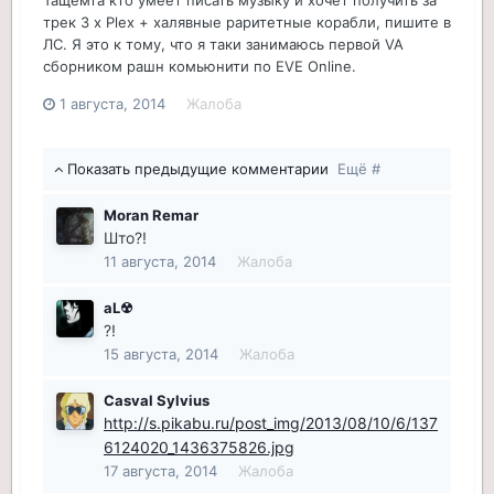
трек 3 x Plex + халявные раритетные корабли, пишите в
ЛС. Я это к тому, что я таки занимаюсь первой VA
сборником рашн комьюнити по EVE Online.
1 августа, 2014
Жалоба
Показать предыдущие комментарии
Ещё #
Moran Remar
Што?!
11 августа, 2014
Жалоба
aL☢
?!
15 августа, 2014
Жалоба
Casval Sylvius
http://s.pikabu.ru/post_img/2013/08/10/6/137
6124020_1436375826.jpg
17 августа, 2014
Жалоба