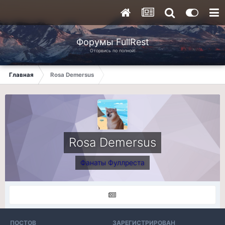
Форумы FullRest
Оторвись по полной!
Главная
Rosa Demersus
Rosa Demersus
Фанаты Фуллреста
ПОСТОВ
ЗАРЕГИСТРИРОВАН